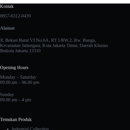
Kontak
0857-6312-0439
Alamat
Jl. Bekasi Barat VI No.6A, RT.1/RW.2, Rw. Bunga,
Kecamatan Jatinegara, Kota Jakarta Timur, Daerah Khusus
Ibukota Jakarta 13310
Opening Hours
Monday – Saturday
09.00 am – 06.00 pm
Sunday
09.00 am – 4 pm
Temukan Produk
Industrial Collection