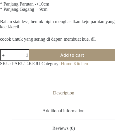
* Panjang Parutan -+10cm
* Panjang Gagang -+9cm
Bahan stainless, bentuk pipih menghasilkan keju parutan yang
kecil-kecil.
cocok untuk yang sering di dapur, membuat kue, dll
Parutan
Add to cart
Keju
Parut
SKU:
PARUT-KEJU
Category:
Home Kitchen
Serbaguna
Parutan
Keju
Murah
Stainles
Bagus
Description
Parutan
Multifungsi
quantity
Additional information
Reviews (0)