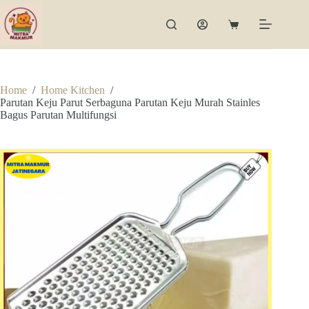
Skip
to
Shopping
content
cart
Home
/
Home Kitchen
/
Parutan Keju Parut Serbaguna Parutan Keju Murah Stainles
Bagus Parutan Multifungsi