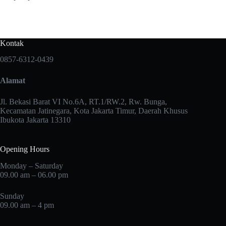
Kontak
0857-6312-0439
Alamat
Jl. Bekasi Barat VI No.6A, RT.1/RW.2, Rw. Bunga,
Kecamatan Jatinegara, Kota Jakarta Timur, Daerah Khusus
Ibukota Jakarta 13310
Opening Hours
Monday – Saturday
09.00 am – 06.00 pm
Sunday
09.00 am – 4 pm