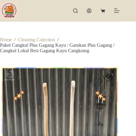
Skip
to
Shopping
content
cart
Home
/
Cleaning Colection
/
Paket Cangkul Plus Gagang Kayu / Garukan Plus Gagang /
Cangkul Lokal Besi Gagang Kayu Cangkrang