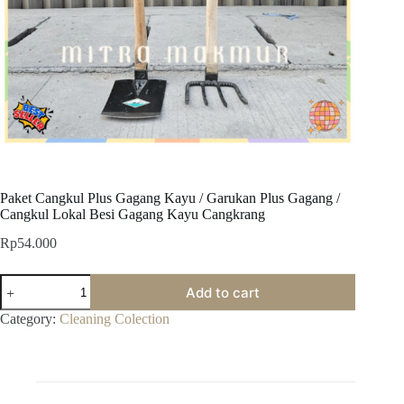
Paket Cangkul Plus Gagang Kayu / Garukan Plus Gagang /
Cangkul Lokal Besi Gagang Kayu Cangkrang
Rp
54.000
Paket
Add to cart
Cangkul
Plus
Category:
Cleaning Colection
Gagang
Kayu
/
Garukan
Plus
Gagang