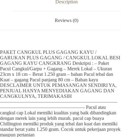
Description
/
Cangkul
Lokal
Reviews (0)
Besi
Gagang
Kayu
Cangkrang
quantity
PAKET CANGKUL PLUS GAGANG KAYU /
GARUKAN PLUS GAGANG / CANGKUL LOKAL BESI
GAGANG KAYU CANGKRANG Deskripsi : – Paket
Pacul Cangkul/Garpu + Gagang – Merek Lokal – Ukuran
23cm x 18 cm – Berat 1.250 gram – bahan Pacul tebal dan
Kuat – gagang Pacul panjang 80 cm – Bahan kayu
DESCLAIMER UNTUK PEMASANGAN SENDIRI YA,
PENJUAL HANYA MENYEDIAKAN GAGANG DAN
CANGKULNYA, TERIMAKASIH
————————————————————————
—————————————————- Pacul atau
cangkul cap Lokal memilki kualitas yang baik dibandingkan
dengan merek lain yang lebih murah. pacul cap buaya
Chillington memilki produk yang tebal dan kuat dan memilki
standar berat yaitu 1.250 gram. Cocok untuk pekerjaan proyek
maupun pertanian