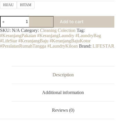
Rp22.999
HIJAU
HITAM
through
Rp31.999
Pajero
Add to cart
Jumbo
Plastik
SKU:
N/A
Category:
Cleaning Colection
Tag:
Keranjang
#KeranjangPakaian #KeranjangLaundry #LaundryBag
Baju
#LifeStar #KeranjangBaju #KeranjangBajuKotor
Pajero
#PeralatanRumahTangga #LaundryKiloan
Brand:
LIFESTAR
Laundry
Keranjang
Pakaian
Kotor
Bersih
Keranjang
Description
Baju
quantity
Additional information
Reviews (0)