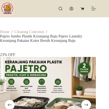
Skip
to
Shopping
content
cart
Home
/
Cleaning Colection
/
Pajero Jumbo Plastik Keranjang Baju Pajero Laundry
Keranjang Pakaian Kotor Bersih Keranjang Baju
23% OFF