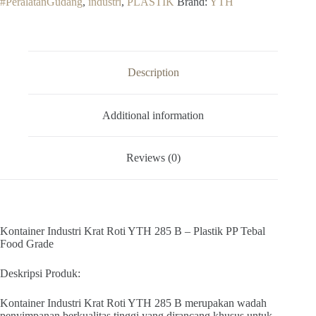
#PeralatanGudang
,
industri
,
PLASTIK
Brand:
YTH
285
B
RAPAT
KERANJANG
INDUSTRI
BAK
Description
SEGI
SERBAGUNA
MURAH
quantity
Additional information
Reviews (0)
Kontainer Industri Krat Roti YTH 285 B – Plastik PP Tebal
Food Grade
Deskripsi Produk:
Kontainer Industri Krat Roti YTH 285 B merupakan wadah
penyimpanan berkualitas tinggi yang dirancang khusus untuk