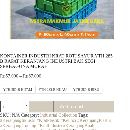
KONTAINER INDUSTRI KRAT ROTI SAYUR YTH 285
B RAPAT KERANJANG INDUSTRI BAK SEGI
SERBAGUNA MURAH
Price
Rp
57.000
–
Rp
67.000
range:
Rp57.000
YTH 285-B HITAM
YTH 285-B HIJAU
YTH 285-B BIRU
through
Rp67.000
KONTAINER
Add to cart
INDUSTRI
KRAT
SKU:
N/A
Category:
Industrial Collection
Tags:
ROTI
#KeranjangIndustri #KratPlastik #Kelinci #KeranjangPlastik
SAYUR
#KeranjangGudang #KratIndustri #KeranjangBuah
YTH