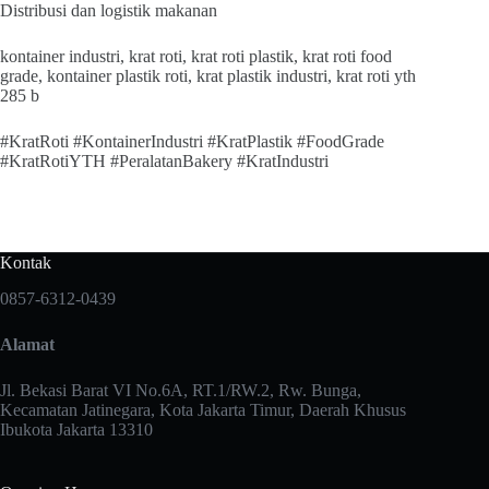
Distribusi dan logistik makanan
kontainer industri, krat roti, krat roti plastik, krat roti food
grade, kontainer plastik roti, krat plastik industri, krat roti yth
285 b
#KratRoti #KontainerIndustri #KratPlastik #FoodGrade
#KratRotiYTH #PeralatanBakery #KratIndustri
Kontak
0857-6312-0439
Alamat
Jl. Bekasi Barat VI No.6A, RT.1/RW.2, Rw. Bunga,
Kecamatan Jatinegara, Kota Jakarta Timur, Daerah Khusus
Ibukota Jakarta 13310