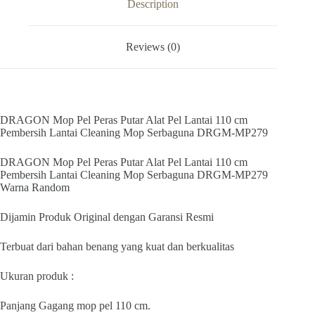
Description
cm
Pembersih
Lantai
Reviews (0)
Cleaning
Mop
Serbaguna
DRGM-
MP279
quantity
DRAGON Mop Pel Peras Putar Alat Pel Lantai 110 cm
Pembersih Lantai Cleaning Mop Serbaguna DRGM-MP279
DRAGON Mop Pel Peras Putar Alat Pel Lantai 110 cm
Pembersih Lantai Cleaning Mop Serbaguna DRGM-MP279
Warna Random
Dijamin Produk Original dengan Garansi Resmi
Terbuat dari bahan benang yang kuat dan berkualitas
Ukuran produk :
Panjang Gagang mop pel 110 cm.