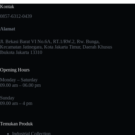
Kontak
0857-6312-0439
Alamat
Jl. Bekasi Barat VI No.6A, RT.1/RW.2, Rw. Bunga,
Kecamatan Jatinegara, Kota Jakarta Timur, Daerah Khusus
Ibukota Jakarta 13310
Opening Hours
Monday – Saturday
09.00 am – 06.00 pm
Sunday
09.00 am – 4 pm
Temukan Produk
Industrial Collection