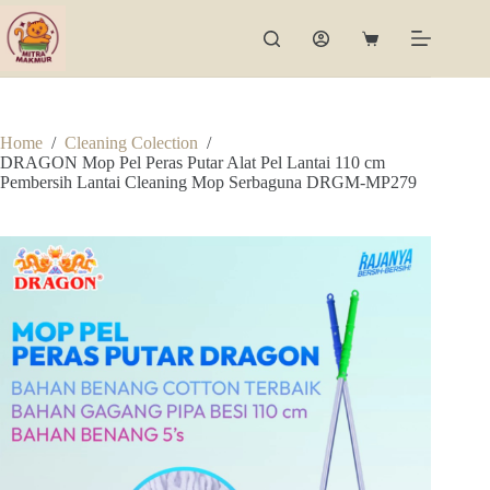
Skip
to
Shopping
content
cart
Home
/
Cleaning Colection
/
DRAGON Mop Pel Peras Putar Alat Pel Lantai 110 cm
Pembersih Lantai Cleaning Mop Serbaguna DRGM-MP279