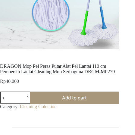
DRAGON Mop Pel Peras Putar Alat Pel Lantai 110 cm
Pembersih Lantai Cleaning Mop Serbaguna DRGM-MP279
Rp
40.000
DRAGON
Add to cart
Mop
Pel
Category:
Cleaning Colection
Peras
Putar
Alat
Pel
Lantai
110